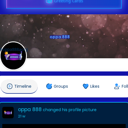
Greeting Cards
oppa 888
@oppa888aorg
Timeline
Groups
Likes
Fol
oppa 888
changed his profile picture
21 w