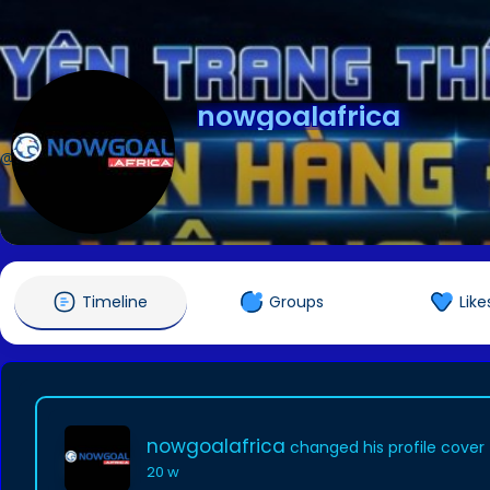
nowgoalafrica
@nowgoalafrica
Timeline
Groups
Like
nowgoalafrica
changed his profile cover
20 w