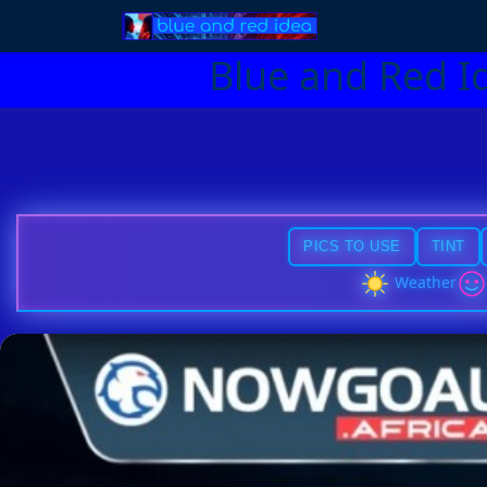
Blue and Red I
PICS TO USE
TINT
Weather