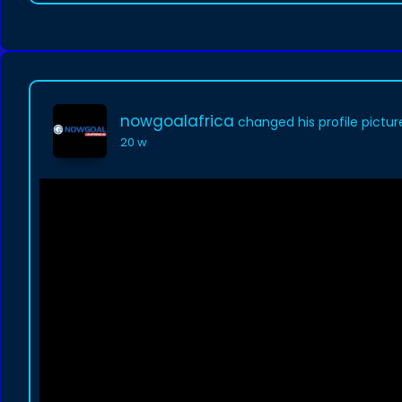
nowgoalafrica
changed his profile pictur
20 w