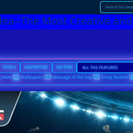
dea--The Most Creative and
TOOLS
ADVERTISE
GO PRO
Jokes
Wallpapers
Message of the Day
Emoji Builder