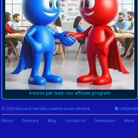
4 euros per lead--our affiliate program
Language
© 2026 blue and red idea creative social network
About
Directory
Blog
Contact Us
Developers
More