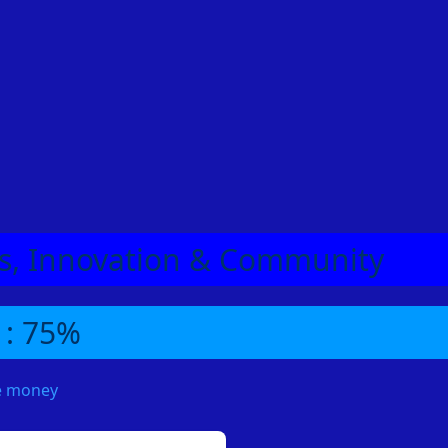
eas, Innovation & Community
 : 75%
me money