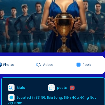
Photos
Videos
Reels
Male
posts
2
Located in 33 N6, Bửu Long, Biên Hòa, Đồng Nai,
Việt Nam