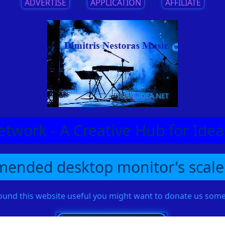
ADVERTISE
||
APPLICATION
||
AFFILIATE
etwork - A Creative Hub for Id
ended desktop monitor's scale
found this website useful you might want to donate us so