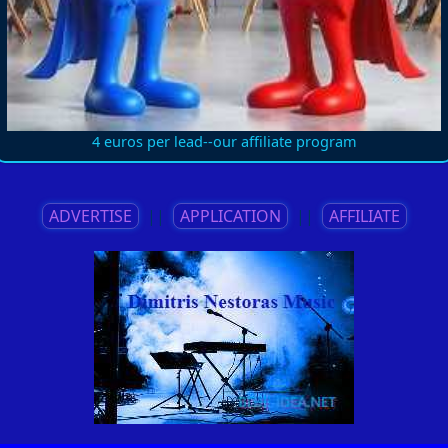
4 euros per lead--our affiliate program
ADVERTISE
||
APPLICATION
||
AFFILIATE