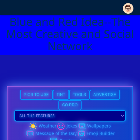
Blue and Red Idea--The
Most Creative and Social
Network
PICS TO USE
TINT
TOOLS
ADVERTISE
GO PRO
Weather
Jokes
Wallpapers
Message of the Day
Emoji Builder